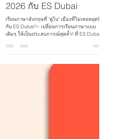
เรียนต่อภาษาอังกฤษ #ดูไบ
2026 กับ ES Dubai
เรียนภาษาอังกฤษที่ "ดูไบ" เมืองที่ไม่เคยหยุดนิ่ง
กับ ES Dubai!✨ เปลี่ยนการเรียนภาษาแบบ
เดิมๆ ให้เป็นประสบการณ์สุดล้ำ! ที่ ES Dubai
เราไม่ได้ให้แค่ความรู้ แต่เรามอบ "สภาพ
แวดล้อมที่ใช่" เพื่อให้คุณเก่งภาษาอังกฤษได้
เร็วขึ้นและสนุกกว่าที่เคย 📍 ทำไมต้องที่นี่ ?
Campus สุดอลัง: เรียนในย่านสุดฮิตอย่าง JLT
และ JBR วิวหลักล้าน เดินทางสะดวก Global
Community: กระทบไหล่เพื่อนใหม่จากทั่วทุก
มุมโลก ฝึกภาษากับเจ้าของภาษาและเพื่อนต่าง
ชาติได้ตลอดเวลา Stimulating Environment:
บรรยากาศการเรีย