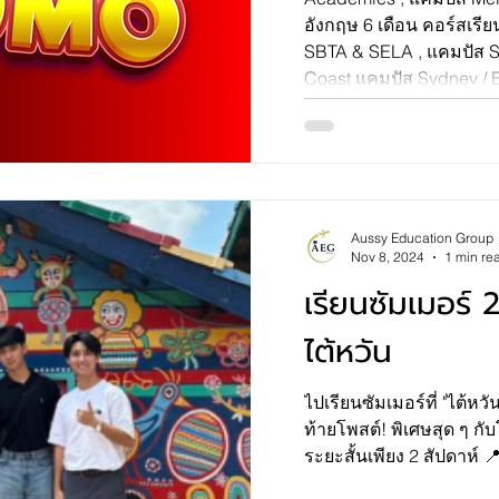
อังกฤษ 6 เดือน คอร์สเรี
SBTA & SELA , แคมปัส S
Coast แคมปัส Sydney / B
เดือน] Stay Tuned แคมปั
Coast [1 ปี] Stay Tuned 
Sydney คอร์สภาษาอังกฤ
อังกฤษ 1 ปี 4. สถาบัน G
Sydney, Melbourne, Bris
Adelaide, Perth คอ
Aussy Education Group
Nov 8, 2024
1 min re
เรียนซัมเมอร์
ไต้หวัน
ไปเรียนซัมเมอร์ที่ "ไต้หว
ท้ายโพสต์! พิเศษสุด ๆ กั
ระยะสั้นเพียง 2 สัปดาห์ 