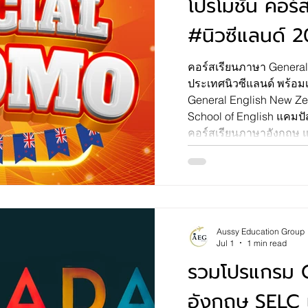
โปรโมชั่น คอร
#นิวซีแลนด์ 
คอร์สเรียนภาษา General
ประเทศนิวซีแลนด์ พร้อม
General English New Ze
School of English แคมปั
คอร์สเรียนภาษาอังกฤษ แบ
แบบ 6 เดือน (24 สัปดาห์)
ปรับขึ้นค่าวีซ่านักเรียน 
ตั้งแต่ 1 ตุลาคม 2024 เป
weeks [4 เดือน] หมายเหตุ 
รวมค่าประกันสุขภาพ ป
Aussy Education Group
Jul 1
1 min read
รวมโปรแกรม 
อังกฤษ SELC