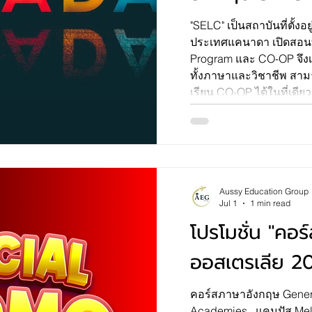
"SELC" เป็นสถาบันที่ตั้ง
ประเทศแคนาดา เปิดสอนทั
Program และ CO-OP จึงเ
ทั้งภาษาและวิชาชีพ สาม
เรียน CO-OP ได้ในที่เดี
สถาบัน ภายในและนอกโรงเรียนบรรยากาศดีมาก ตึก
เรียนผสมผสานทั้งเก่าและ
สไตล์ เดินทางสะดวก หลัก
ทฤษฎีและปฏิบัติ มีกิจก
ห้องเรียนให้เรียนรู้วัฒนธรรมจ
นักเรียนไทยน้อย..
Aussy Education Group
Jul 1
1 min read
โปรโมชั่น "คอร
ออสเตรเลีย 2
คอร์สภาษาอังกฤษ General
Academies , แคมปัส Me