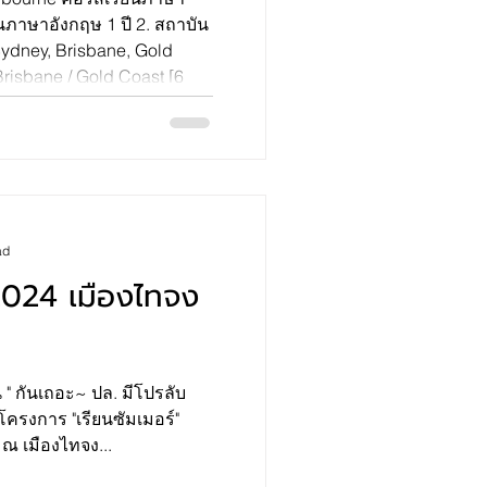
ยนภาษาอังกฤษ 1 ปี 2. สถาบัน
ydney, Brisbane, Gold
risbane / Gold Coast [6
ส Sydney / Brisbane / Gold
3. สถาบัน IESC , แคมปัส
ษ 6 เดือน คอร์สภาษา
reenwich College, แคมปัส
bane, Gold Coast,
ad
 2024 เมืองไทจง
ัน " กันเถอะ~ ปล. มีโปรลับ
บโครงการ "เรียนซัมเมอร์"
ณ เมืองไทจง...