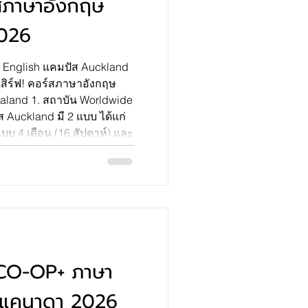
์สภาษาอังกฤษ
2026
 English แคมปัส Auckland
เสิร์ฟ! คอร์สภาษาอังกฤษ
aland 1. สถาบัน Worldwide
ส Auckland มี 2 แบบ ได้แก่
บ 4 เดือน (16 สัปดาห์) และ
 หมายเหตุ : รัฐบาลนิวซีแลนด์
เป็น $850 (หรือ 18,700 บาท)
็นต้นไป General English 16
: ราคา Total 4 เดือน ยังไม่
ระมาณ 9,000
CO-OP+ ภาษา
 แคนาดา 2026