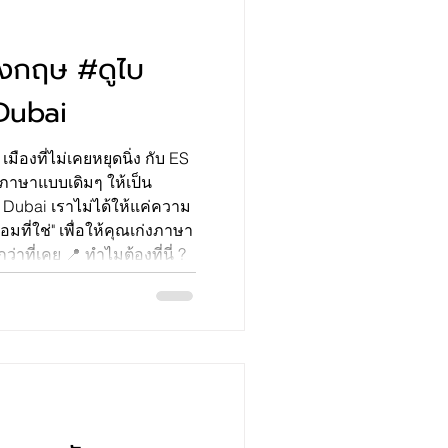
ังกฤษ #ดูไบ
Dubai
เมืองที่ไม่เคยหยุดนิ่ง กับ ES
S Dubai เราไม่ได้ให้แค่ความ
มที่ใช่" เพื่อให้คุณเก่งภาษา
่าที่เคย 📍 ทำไมต้องที่นี่ ?
ย่านสุดฮิตอย่าง JLT และ
งสะดวก Global Community:
ั่วทุกมุมโลก ฝึกภาษากับ
างชาติได้ตลอดเวลา
t: บรรยากาศการเรีย