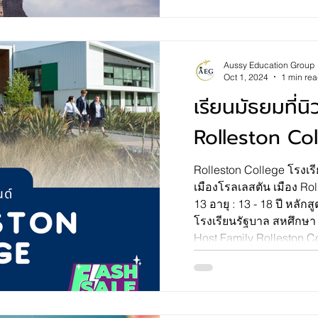
Aussy Education Group
Oct 1, 2024
1 min re
เรียนมัธยมที่นิ
Rolleston Co
Rolleston College โรงเร
เมืองโรลเลสตัน เมือง Roll
13 อายุ : 13 - 18 ปี หลักสูตร : NCEA ประเภทโรงเรียน:
โรงเรียนรัฐบาล สหศึกษา 
Host Family Rolleston College เป็
มัธยมศึกษาตอนปลายของรั
ตั้งแต่ชั้นปีที่ 9 ถึงชั้นปีท
สมัย ​​เน้นให้นักเรียนได้
การเรียนต่อมหาวิทยาล