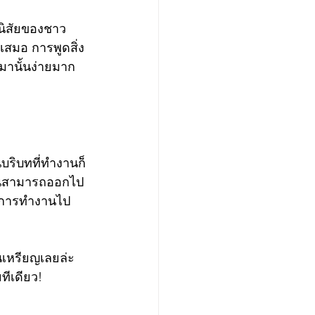
ยนิสัยของชาว
เสมอ การพูดสิ่ง
มานั้นง่ายมาก
ริบทที่ทำงานก็
งานสามารถออกไป
ในการทำงานไป
านเหรียญเลยล่ะ
ทีเดียว!