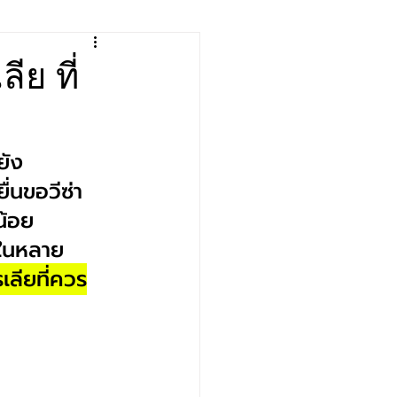
Switzerland
ย ที่
ยัง
่นขอวีซ่า
น้อย 
ยในหลาย
ลียที่ควร