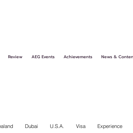
Review
AEG Events
Achievements
News & Conten
aland
Dubai
U.S.A.
Visa
Experience