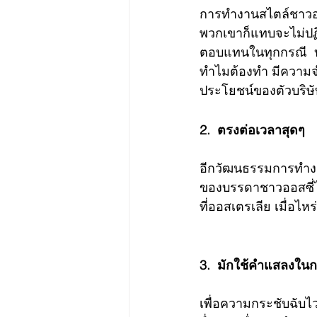
การทำงานสไตล์ชาวออส
พวกเขาก็แทบจะไม่ปฏิเ
ตอบแทนในทุกกรณี  บ
ทำไมต้องทำ มีความจำ
ประโยชน์ของตัวบริษัท
2.  ตรงต่อเวลาสุดๆ
อีกวัฒนธรรมการทำงา
ของบรรดาชาวออสซี่ไ
ที่ออสเตรเลีย เมื่อไห
3.  มักใช้คำแสลงในก
เพื่อความกระชับฉับ