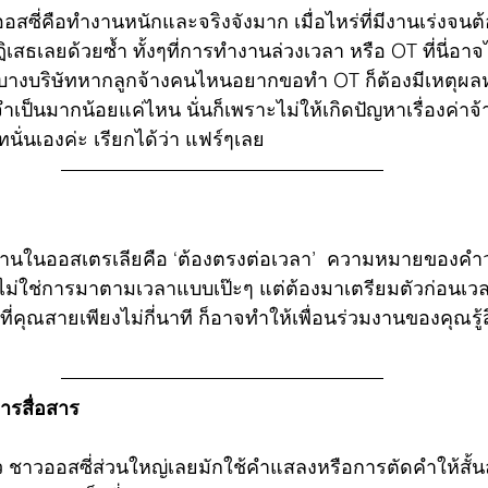
ซี่คือทำงานหนักและจริงจังมาก เมื่อไหร่ที่มีงานเร่งจนต
สธเลยด้วยซ้ำ ทั้งๆที่การทำงานล่วงเวลา หรือ OT ที่นี่อาจไ
างบริษัทหากลูกจ้างคนไหนอยากขอทำ OT ก็ต้องมีเหตุผลห
เป็นมากน้อยแค่ไหน นั่นก็เพราะไม่ให้เกิดปัญหาเรื่องค่าจ
นั่นเองค่ะ เรียกได้ว่า แฟร์ๆเลย
นในออสเตรเลียคือ ‘ต้องตรงต่อเวลา’  ความหมายของคำว
ม่ใช่การมาตามเวลาแบบเป๊ะๆ แต่ต้องมาเตรียมตัวก่อนเวล
ร่ที่คุณสายเพียงไม่กี่นาที ก็อาจทำให้เพื่อนร่วมงานของคุณรู้
ารสื่อสาร
ไว ชาวออสซี่ส่วนใหญ่เลยมักใช้คำแสลงหรือการตัดคำให้สั