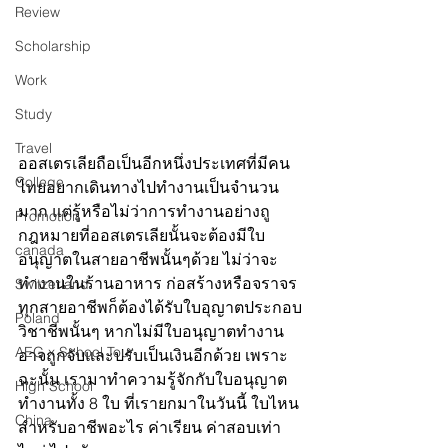
Review
Scholarship
Work
Study
Travel
ออสเตรเลียถือเป็นอีกหนึ่งประเทศที่มีคน
College
ไทยอยากเดินทางไปทำงานเป็นจำนวน
มาก แต่รู้หรือไม่ว่าการทำงานอย่างถู
Promotion
กฎหมายที่ออสเตรเลียนั้นจะต้องมีใบ
canada
อนุญาตในสายอาชีพนั้นๆด้วย ไม่ว่าจะ
ทำงานในร้านอาหาร ก่อสร้างหรือจราจร 
Switzerland
ทุกสายอาชีพก็ต้องได้รับใบอุญาตประกอบ
Poland
วิชาชีพนั้นๆ หากไม่มีใบอนุญาตทำงาน 
AEG x School Tour
อาจถูกจับและปรับเป็นเงินอีกด้วย เพราะ
ฉะนั้น เรามาทำความรู้จักกับใบอนุญาต
High School
ทำงานทั้ง 8 ใบ ที่เรายกมาในวันนี้ ใบไหน
China
สำหรับอาชีพอะไร ค่าเรียน ค่าสอบเท่า