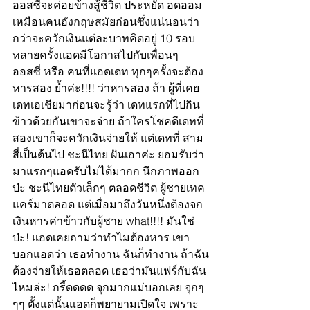
ออสซี่จะค่อยข้างสู้ชีวิต ประหยัด อดออม
เหมือนคนอังกฤษสมัยก่อนซึ่งแน่นอนว่า 
กว่าจะควักเงินแต่ละบาทคิดอยู่ 10 รอบ 
หลายครั้งแอดมีโอกาสไปกับเพื่อนๆ 
ออสซี่ หรือ คนที่แอดเดท ทุกๆครั้งจะต้อง 
หารสอง ย้ำค่ะ!!!! ว่าหารสอง ถ้า ผู้ที่เคย
เดทเอเชียมาก่อนจะรู้ว่า เดทแรกที่ไปกิน
ข้าวด้วยกันเขาจะจ่าย ถ้าใครโชคดีเดทที่
สองเขาก็จะควักเงินจ่ายให้ แต่เดทที่ สาม
สี่เป็นต้นไป ชะนีไทย ฝันเอาค่ะ ยอมรับว่า
มาแรกๆแอดรับไม่ได้มากก นึกภาพออก
ป่ะ ชะนีไทยตัวเล็กๆ ตลอดชีวิต ผู้ชายเทค
แคร์มาตลอด แต่เมื่อมาถึงวันหนึ่งต้องจก
เงินหารค่าข้าวกับผู้ชาย what!!!! มันใช่
ป่ะ! แอดเคยถามว่าทำไมต้องหาร เขา
บอกแอดว่า เธอทำงาน ฉันก็ทำงาน ถ้าฉัน
ต้องจ่ายให้เธอตลอด เธอว่ามันแฟร์กับฉัน
ไหมล่ะ! กรี้ดดดด จุกมากแม่บอกเลย จุกๆ
ๆๆ ตั้งแต่นั้นแอดก็พยายามเปิดใจ เพราะ