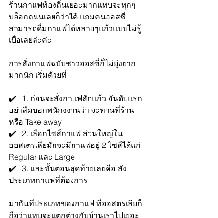
ร้านกาแฟท้องถิ่นเยอะมากแทบจะทุกๆ
บล็อกถนนเลยก็ว่าได้ แถมคนออสซี่
สามารถดื่มกาแฟได้หลายๆแก้วแบบไม่รู้
เบื่อเลยล่ะค่ะ
การสั่งกาแฟฉบับชาวออสซี่ก็ไม่ยุ่งยาก
มากนัก เริ่มด้วยที่
✔️   1. ก่อนจะสั่งกาแฟสักแก้ว อันดับแรก
อย่าลืมบอกพนักงงานว่า จะทานที่ร้าน 
หรือ Take away
✔️   2. เลือกไซส์กาแฟ ส่วนใหญ่ใน
ออสเตรเลียมักจะมีกาแฟอยู่ 2 ไซส์ได้แก่ 
Regular และ Large
✔️   3. และขั้นตอนสุดท้ายเลยคือ สั่ง
ประเภทกาแฟที่ต้องการ
มากันที่ประเภทของกาแฟ ที่ออสตรเลียก็
ถือว่าแทบจะแตกต่างกับบ้านเราไปเยอะ