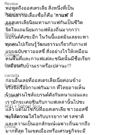
Review
พอพูดถึงออสเตรเลีย สิ่งหนึ่งที่เป็น
Scholarship
วัฒนธรรมเลื่องชื่อก็คือ 
‘กาแฟ’ 
ที่
ออสเตรเลียนิยมทานกาแฟกันเป็นชีวิต
Work
จิตใจแถมนิยมกาแฟท้องถิ่นมากกว่า
Study
แบรนด์ดังซะอีก ในวันนี้แอดมินเลยจะพา
ทุกคนไปเรียนรู้วัฒนธรรมเกี่ยวกับกาแฟ
Travel
แบบฉบับชาวออสซี่ สั่งอย่างไรให้เหมือน
College
คนพื้นที่และกาแฟแต่ละชนิดนั้นมีชื่อเรียก
Promotion
เหมือนกับบ้านเราหรือเปล่านะ!?
canada
ก่อนอื่นเลยที่ออสเตรเลียเนี่ยค่อนข้าง
Switzerland
จริงจังเรื่องกาแฟกันมาก ที่ไทยอาจเห็น
ร้านเฟรนไชส์แบรนด์ดังกันหนาแน่นและ
Poland
เรามักจะเคยชินกับกาแฟเหล่านั้นไปซะ
AEG x School Tour
แล้ว แต่ไม่ใช่กับที่ออสเตรเลีย ชาวออสซี่
จะให้ความใส่ใจกับบรรยากาศ รสชาติ 
High School
และความเป็นเอกลักษณ์เฉพาะถิ่นมากถึง
China
มากที่สุด ในเขตเมืองหรือเศรษฐกิจจะมี