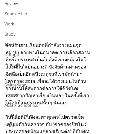
Review
Scholarship
Work
Study
Travel
สำหรับสายเรียนต่อที่กำลังวางแผนจุด
หมายปลายทางในอนาคต การเลือกสถาน
College
ที่หรือประเทศ เป็นอีกสิ่งที่เราจะต้องใส่ใจ
Promotion
และศึกษาเป็นอย่างดี ปัจจัยด้านค่าครอง
ชีพถือเป็นอีกหนึ่งเหตุผลที่เรามักนำมา
canada
ไตร่ตรองเสมอ เพื่อจะได้วางแผนในด้าน
Switzerland
การงานให้สะดวกต่อการใช้ชีวิตโดย
Poland
ปราศจากปัญหาเรื่องเงินทอง ในครั้งที่เรา
ได้ไปเยือนประเทศนั้นๆ นั่นเอง 
AEG x School Tour
High School
วันนี้แอดมินจึงจะพาทุกคนไปตรวจเช็ค 
เตรียมตัวกันคร่าวๆ กับ 'ค่าครองชีพใน 5 
China
ประเทศยอดนิยมแก่สายเรียนต่อ' ที่อัปเดท