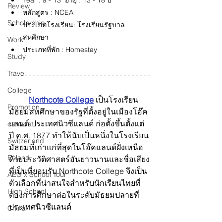
Year : 9 - 13  อายุ : 13 - 18 ปี 
Review
หลักสูตร : NCEA
Scholarship
ประเภทโรงเรียน: โรงเรียนรัฐบาล 
สหศึกษา
Work
ประเภทที่พัก : Homestay 
Study
Travel
College
	Northcote College
 เป็นโรงเรียน
Promotion
มัธยมสหศึกษาของรัฐที่ตั้งอยู่ในเมืองโอ๊ค
แลนด์ ประเทศนิวซีแลนด์ ก่อตั้งขึ้นตั้งแต่
canada
ปี ค.ศ. 1877 ทำให้นับเป็นหนึ่งในโรงเรียน
Switzerland
มัธยมที่เก่าแก่ที่สุดในโอ๊คแลนด์ฝั่งเหนือ 
Poland
ด้วยประวัติศาสตร์อันยาวนานและชื่อเสียง
ที่เป็นที่ยอมรับ Northcote College จึงเป็น
AEG x School Tour
ตัวเลือกที่น่าสนใจสำหรับนักเรียนไทยที่
High School
ต้องการศึกษาต่อในระดับมัธยมปลายที่
ประเทศนิวซีแลนด์
China