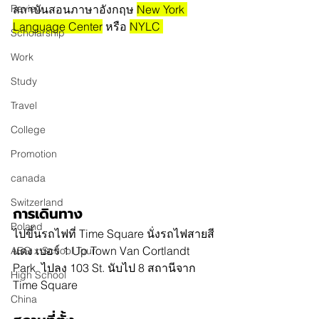
Review
สถาบันสอนภาษาอังกฤษ 
New York 
Language Center
 หรือ 
NYLC 
Scholarship
Work
Study
Travel
College
Promotion
canada
Switzerland
การเดินทาง
Poland
ไปขึ้นรถไฟที่ Time Square นั่งรถไฟสายสี
แดง เบอร์ 1 Up Town Van Cortlandt 
AEG x School Tour
Park  ไปลง 103 St. นับไป 8 สถานีจาก 
High School
Time Square 
China